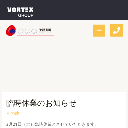
内
容
を
ス
キ
Main
ッ
Menu
プ
臨時休業のお知らせ
その他
3月21日（土）臨時休業とさせていただきます。